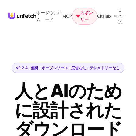
日
ホー
ダウンロ
スポン
unfetch
MCP
♥
GitHub
本
ム
ード
サー
語
v0.2.4 · 無料 · オープンソース · 広告なし · テレメトリーなし
人とAIのため
に設計された
ダウンロード